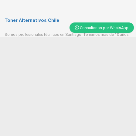
Toner Alternativos Chile
Consultanos por WhatsApp
Somos profesionales técnicos en Santiago. Tenemos mas de 10 años
de experiencia en Toner, trabajamos con las mejores empresas
proveedores del mercado.
Contacto
+569 6543 7629 / 23218 9521
Huerfanos 1160 Santiago Centro
Tonerpasten@gmail.com
ventas@tonersantiago.cl
Contactanos
Alternativos Impresoras laser
Brother
Hp