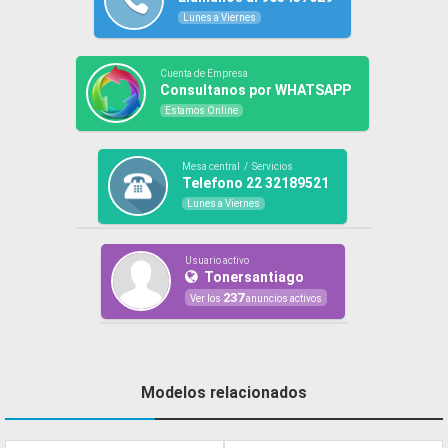
Lunes a Viernes
Cuenta de Empresa
Consultanos por WHATSAPP
Estamos Online
Mesa central / Servicios
Telefono 22 32189521
Lunes a Viernes
Usuario activo
Tonersantiago
237
Ver los
anuncios activos
Modelos relacionados