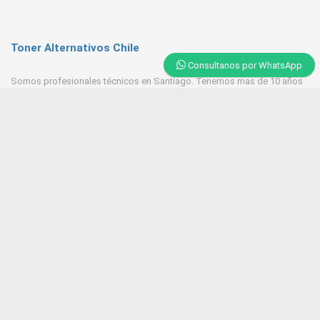
Toner Alternativos Chile
Consultanos por WhatsApp
Somos profesionales técnicos en Santiago. Tenemos mas de 10 años
de experiencia en Toner, trabajamos con las mejores empresas
proveedores del mercado.
Contacto
+569 6543 7629 / 23218 9521
Huerfanos 1160 Santiago Centro
Tonerpasten@gmail.com
ventas@tonersantiago.cl
Contactanos
Alternativos Impresoras laser
Brother
Hp