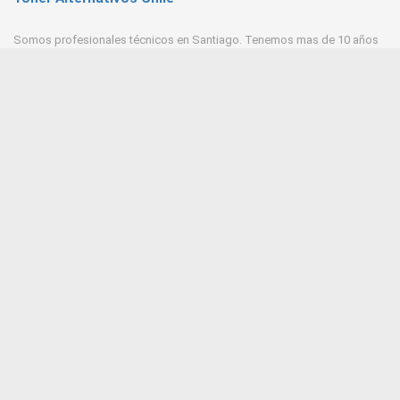
Somos profesionales técnicos en Santiago. Tenemos mas de 10 años
de experiencia en Toner, trabajamos con las mejores empresas
proveedores del mercado.
Contacto
+569 6543 7629 / 23218 9521
Huerfanos 1160 Santiago Centro
Tonerpasten@gmail.com
ventas@tonersantiago.cl
Contactanos
Alternativos Impresoras laser
Brother
Hp
Samsung
Xerox