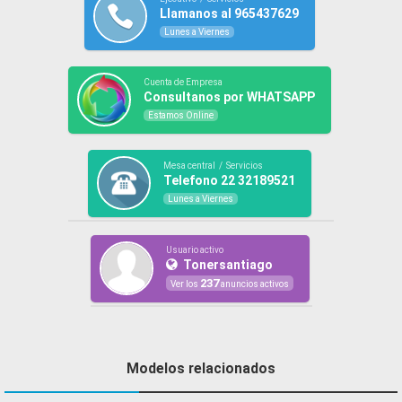
Llamanos al 965437629
Lunes a Viernes
Cuenta de Empresa
Consultanos por WHATSAPP
Estamos Online
Mesa central / Servicios
Telefono 22 32189521
Lunes a Viernes
Usuario activo
Tonersantiago
237
Ver los
anuncios activos
Modelos relacionados