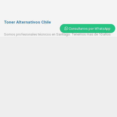
Toner Alternativos Chile
Consultanos por WhatsApp
Somos profesionales técnicos en Santiago. Tenemos mas de 10 años
de experiencia en Toner, trabajamos con las mejores empresas
proveedores del mercado.
Contacto
+569 6543 7629 / 23218 9521
Huerfanos 1160 Santiago Centro
Tonerpasten@gmail.com
ventas@tonersantiago.cl
Contactanos
Alternativos Impresoras laser
Brother