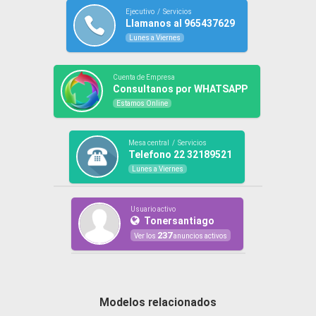
Ejecutivo / Servicios
Llamanos al 965437629
Lunes a Viernes
Cuenta de Empresa
Consultanos por WHATSAPP
Estamos Online
Mesa central / Servicios
Telefono 22 32189521
Lunes a Viernes
Usuario activo
Tonersantiago
237
Ver los
anuncios activos
Modelos relacionados