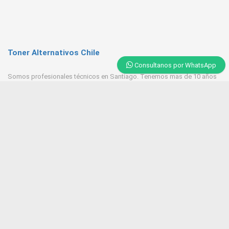
Toner Alternativos Chile
Consultanos por WhatsApp
Somos profesionales técnicos en Santiago. Tenemos mas de 10 años
de experiencia en Toner, trabajamos con las mejores empresas
proveedores del mercado.
Contacto
+569 6543 7629 / 23218 9521
Huerfanos 1160 Santiago Centro
Tonerpasten@gmail.com
ventas@tonersantiago.cl
Contactanos
Alternativos Impresoras laser