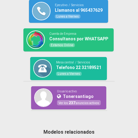
Ejecutivo / Servicios
Llamanos al 965437629
Lunes a Viernes
Cuenta de Empresa
Consultanos por WHATSAPP
Estamos Online
Mesa central / Servicios
Telefono 22 32189521
Lunes a Viernes
Usuario activo
Tonersantiago
237
Ver los
anuncios activos
Modelos relacionados