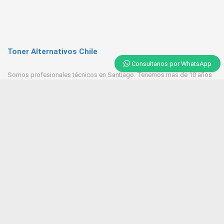
Toner Alternativos Chile
Consultanos por WhatsApp
Somos profesionales técnicos en Santiago. Tenemos mas de 10 años
de experiencia en Toner, trabajamos con las mejores empresas
proveedores del mercado.
Contacto
+569 6543 7629 / 23218 9521
Huerfanos 1160 Santiago Centro
Tonerpasten@gmail.com
ventas@tonersantiago.cl
Contactanos
Alternativos Impresoras laser