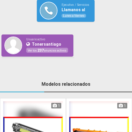
Ejecutivo / Servicios
Llamanos al
Lunes a Viernes
Usuario activo
Tonersantiago
237
Ver los
anuncios activos
Modelos relacionados
1
1