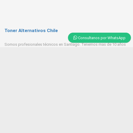
Toner Alternativos Chile
Consultanos por WhatsApp
Somos profesionales técnicos en Santiago. Tenemos mas de 10 años
de experiencia en Toner, trabajamos con las mejores empresas
proveedores del mercado.
Contacto
+569 6543 7629 / 23218 9521
Huerfanos 1160 Santiago Centro
Tonerpasten@gmail.com
ventas@tonersantiago.cl
Contactanos
Alternativos Impresoras laser