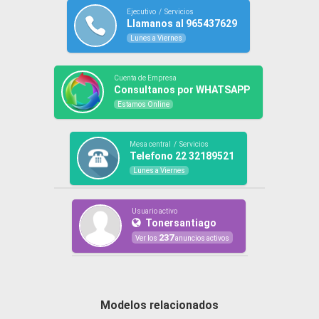
Ejecutivo / Servicios
Llamanos al 965437629
Lunes a Viernes
Cuenta de Empresa
Consultanos por WHATSAPP
Estamos Online
Mesa central / Servicios
Telefono 22 32189521
Lunes a Viernes
Usuario activo
Tonersantiago
237
Ver los
anuncios activos
Modelos relacionados