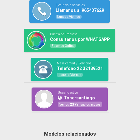
Ejecutivo / Servicios
Llamanos al 965437629
Lunes a Viernes
Cuenta de Empresa
Consultanos por WHATSAPP
Estamos Online
Mesa central / Servicios
Telefono 22 32189521
Lunes a Viernes
Usuario activo
Tonersantiago
237
Ver los
anuncios activos
Modelos relacionados