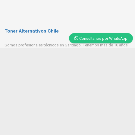
Toner Alternativos Chile
Consultanos por WhatsApp
Somos profesionales técnicos en Santiago. Tenemos mas de 10 años
de experiencia en Toner, trabajamos con las mejores empresas
proveedores del mercado.
Contacto
+569 6543 7629 / 23218 9521
Huerfanos 1160 Santiago Centro
Tonerpasten@gmail.com
ventas@tonersantiago.cl
Contactanos
Alternativos Impresoras laser