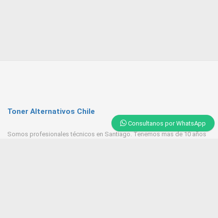
Toner Alternativos Chile
Consultanos por WhatsApp
Somos profesionales técnicos en Santiago. Tenemos mas de 10 años
de experiencia en Toner, trabajamos con las mejores empresas
proveedores del mercado.
Contacto
+569 6543 7629 / 23218 9521
Huerfanos 1160 Santiago Centro
Tonerpasten@gmail.com