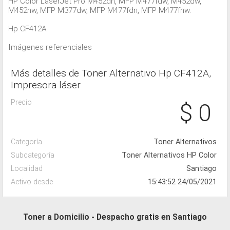
HP Color LaserJet Pro M452dn, MFP M477fdw, M452dw,
M452nw, MFP M377dw, MFP M477fdn, MFP M477fnw.
Hp CF412A
Imágenes referenciales
Más detalles de Toner Alternativo Hp CF412A,
Impresora láser
Precio
$ 0
Categoría
Toner Alternativos
Subcategoría
Toner Alternativos HP Color
Localidad
Santiago
Activo desde
15:43:52 24/05/2021
Toner a Domicilio - Despacho gratis en Santiago