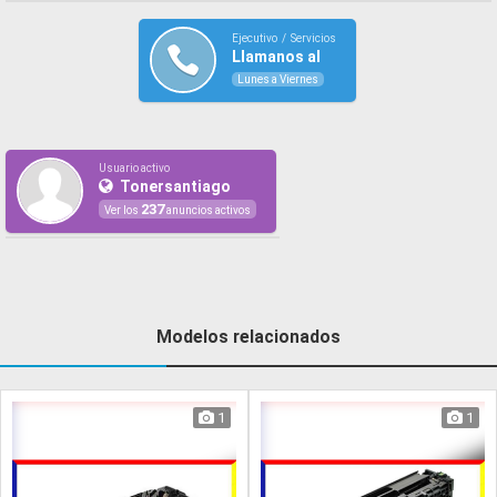
Ejecutivo / Servicios
Llamanos al
Lunes a Viernes
Usuario activo
Tonersantiago
237
Ver los
anuncios activos
Modelos relacionados
1
1