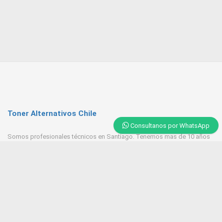
Toner Alternativos Chile
Consultanos por WhatsApp
Somos profesionales técnicos en Santiago. Tenemos mas de 10 años
de experiencia en Toner, trabajamos con las mejores empresas
proveedores del mercado.
Contacto
+569 6543 7629 / 23218 9521
Huerfanos 1160 Santiago Centro
Tonerpasten@gmail.com