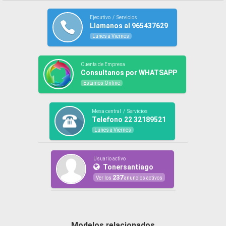
Ejecutivo / Servicios
Llamanos al 965437629
Lunes a Viernes
Cuenta de Empresa
Consultanos por WHATSAPP
Estamos Online
Mesa central / Servicios
Telefono 22 32189521
Lunes a Viernes
Usuario activo
Tonersantiago
237
Ver los
anuncios activos
Modelos relacionados