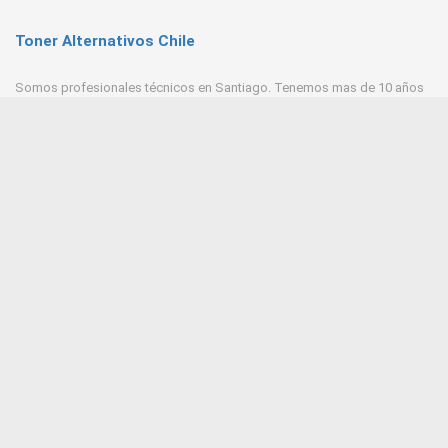
Toner Alternativos Chile
Somos profesionales técnicos en Santiago. Tenemos mas de 10 años
de experiencia en Toner, trabajamos con las mejores empresas
proveedores del mercado.
Contacto
+569 6543 7629 / 23218 9521
Huerfanos 1160 Santiago Centro
Tonerpasten@gmail.com
ventas@tonersantiago.cl
Contactanos
Alternativos Impresoras laser
Brother
Hp
Samsung