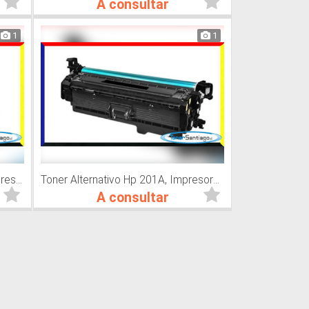
A consultar
1
1
Toner Alternativo Hp CF361A, Impresora Láser
Toner Alternativo Hp 201A, Impresora Láser
A consultar