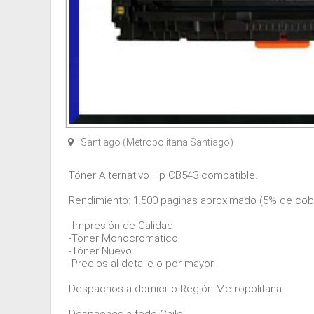
Santiago (Metropolitana Santiago)
Tóner Alternativo Hp CB543 compatible.
Rendimiento: 1.500 paginas aproximado (5% de cob
-Impresión de Calidad
-Tóner Monocromático.
-Tóner Nuevo
-Precios al detalle o por mayor.
Despachos a domicilio Región Metropolitana.