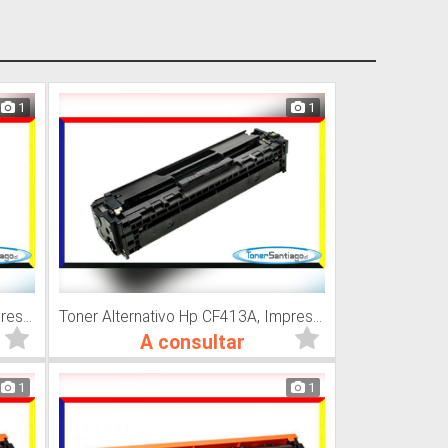
1
1
Toner Alternativo Hp CF412A, Impresora Láser
Toner Alternativo Hp CF413A, Impresora Láser
A consultar
1
1