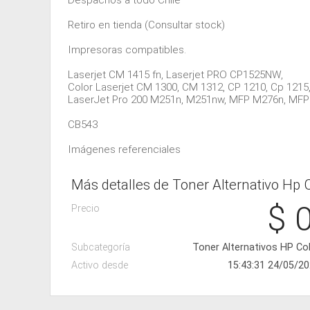
Despachos a todo Chile
Retiro en tienda (Consultar stock)
Impresoras compatibles.
Laserjet CM 1415 fn, Laserjet PRO CP1525NW,
Color Laserjet CM 1300, CM 1312, CP 1210, Cp 1215,
LaserJet Pro 200 M251n, M251nw, MFP M276n, MF
CB543
Imágenes referenciales
Más detalles de Toner Alternativo Hp 
$ 
Precio
Subcategoría
Toner Alternativos HP Co
Activo desde
15:43:31 24/05/2