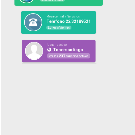
Mesa central / Servicios
Telefono 22 32189521
Lunes a Viernes
Usuario activo
Tonersantiago
237
Ver los
anuncios activos