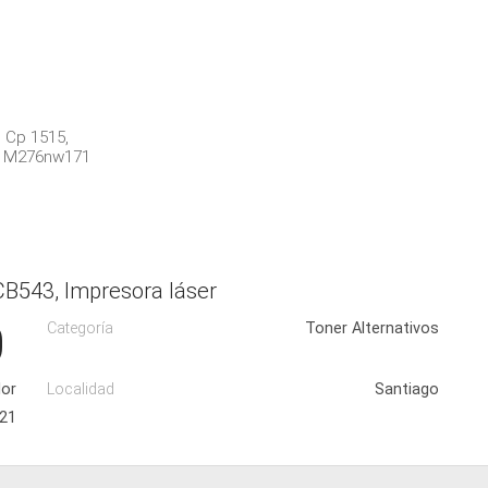
 Cp 1515,
P M276nw171
CB543, Impresora láser
0
Categoría
Toner Alternativos
lor
Localidad
Santiago
021