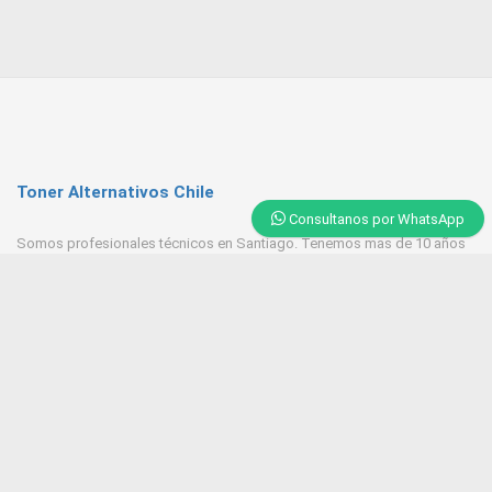
Toner Alternativos Chile
Consultanos por WhatsApp
Somos profesionales técnicos en Santiago. Tenemos mas de 10 años
de experiencia en Toner, trabajamos con las mejores empresas
proveedores del mercado.
Contacto
+569 6543 7629 / 23218 9521
Huerfanos 1160 Santiago Centro
Tonerpasten@gmail.com
ventas@tonersantiago.cl
Contactanos