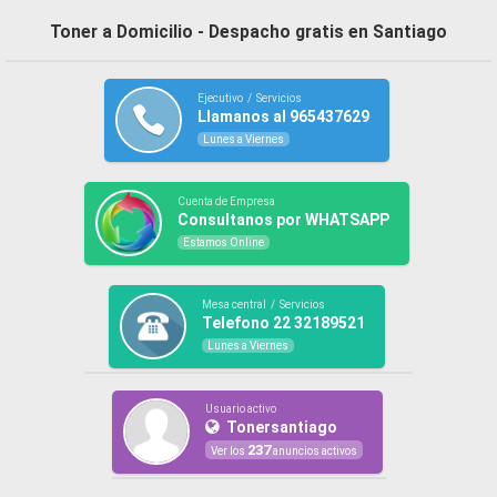
Toner a Domicilio - Despacho gratis en Santiago
Ejecutivo / Servicios
Llamanos al 965437629
Lunes a Viernes
Cuenta de Empresa
Consultanos por WHATSAPP
Estamos Online
Mesa central / Servicios
Telefono 22 32189521
Lunes a Viernes
Usuario activo
Tonersantiago
237
Ver los
anuncios activos