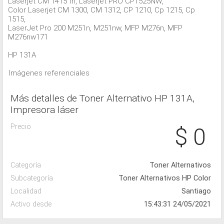
Laserjet CM 1415 fn, Laserjet PRO CP1525NW,
Color Laserjet CM 1300, CM 1312, CP 1210, Cp 1215, Cp
1515,
LaserJet Pro 200 M251n, M251nw, MFP M276n, MFP
M276nw171
HP 131A
Imágenes referenciales
Más detalles de Toner Alternativo HP 131A,
Impresora láser
Precio
$ 0
Categoría
Toner Alternativos
Subcategoría
Toner Alternativos HP Color
Localidad
Santiago
Activo desde
15:43:31 24/05/2021