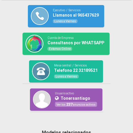
Ejecutivo / Servicios
Llamanos al 965437629
Lunes a Viernes
Cuenta de Empresa
Consultanos por WHATSAPP
Estamos Online
Mesa central / Servicios
Telefono 22 32189521
Lunes a Viernes
Usuario activo
Tonersantiago
237
Ver los
anuncios activos
Modelos relacionados