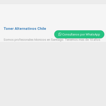
Toner Alternativos Chile
Consultanos por WhatsApp
Somos profesionales técnicos en Santiago. Tenemos mas de 10 años
de experiencia en Toner, trabajamos con las mejores empresas
proveedores del mercado.
Contacto
+569 6543 7629 / 23218 9521
Huerfanos 1160 Santiago Centro
Tonerpasten@gmail.com
ventas@tonersantiago.cl
Contactanos
Alternativos Impresoras laser