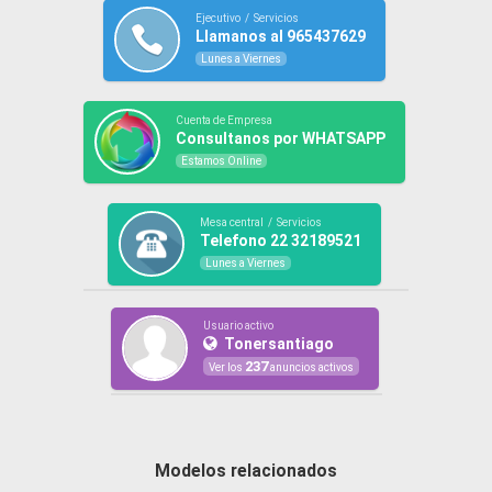
Ejecutivo / Servicios
Llamanos al 965437629
Lunes a Viernes
Cuenta de Empresa
Consultanos por WHATSAPP
Estamos Online
Mesa central / Servicios
Telefono 22 32189521
Lunes a Viernes
Usuario activo
Tonersantiago
237
Ver los
anuncios activos
Modelos relacionados