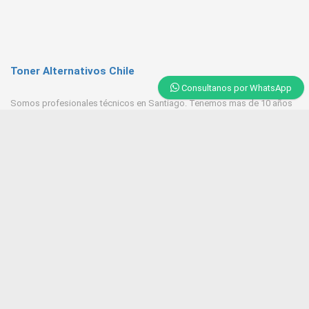
Toner Alternativos Chile
Consultanos por WhatsApp
Somos profesionales técnicos en Santiago. Tenemos mas de 10 años
de experiencia en Toner, trabajamos con las mejores empresas
proveedores del mercado.
Contacto
+569 6543 7629 / 23218 9521
Huerfanos 1160 Santiago Centro
Tonerpasten@gmail.com
ventas@tonersantiago.cl
Contactanos
Alternativos Impresoras laser